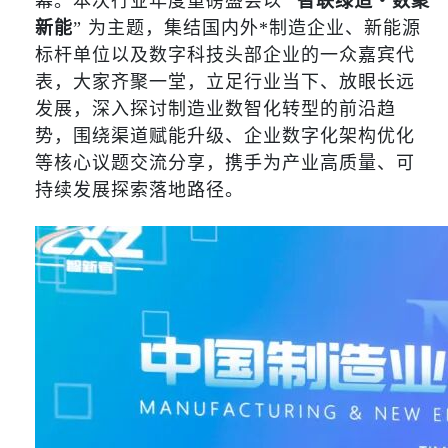
幕。本次行业年度重磅盛会以 “
智联绿造・数聚
新能
” 为主题，集结国内外*制造企业、新能源
标杆单位以及数字科技头部企业的一众嘉宾代
表，大家齐聚一堂，立足行业当下、放眼长远
发展，深入探讨制造业数智化转型的前沿趋
势，围绕渠道赋能升级、企业数字化架构优化
等核心议题交流分享，携手为产业高质量、可
持续发展探索落地路径。