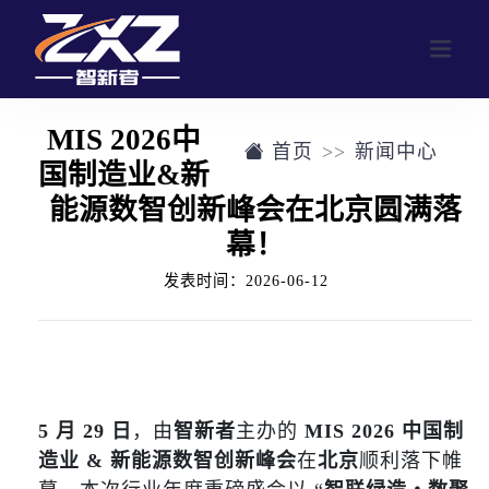
MIS 2026中
首页
新闻中心
网站首页
国制造业&新
能源数智创新峰会在北京圆满落
业务范围
幕！
行业活动
公司介绍
发表时间：2026-06-12
定制化活动形式
往届回顾
参与人数群体画像
往届回顾
新闻中心
合作客户展示
5 月 29 日
，由
智新者
主办的
MIS 2026 中国制
联系我们
造业 & 新能源数智创新峰会
在
北京
顺利落下帷