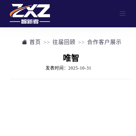
首页
往届回顾
合作客户展示
网站首页
唯智
业务范围
发表时间：2025-10-31
行业活动
公司介绍
定制化活动形式
往届回顾
参与人数群体画像
往届回顾
新闻中心
合作客户展示
联系我们